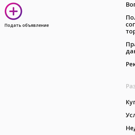
Во
По
со
Подать объявление
то
Пр
да
Ре
Ра
Ку
Ус
Не