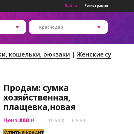
Войти
Регистрация
Краснодар
и, кошельки, рюкзаки
Женские су
Продам: сумка
хозяйственная,
плащевка,новая
Цена
800
10.53 $
€ 8.89
Р.
Купить в кредит