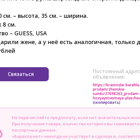
 см. – высота, 35 см. – ширина.
 8 см.
во – GUESS, USA
арили жене, а у неё есть аналогичная, только 
ублей
Постоянный адрес
Связаться
объявления:
https://krasnodar.barahla
prodam/zhenskie-
sumki/27698263_prodam
hozyaystvennaya-plasche
(скопировать)
Не перечисляйте предоплату, если нет значительных осн
При получении товара, в качестве которого вы сомневаете
паспортные данные.
«Барахла.нет» никогда не участвует в сделках и, соответс