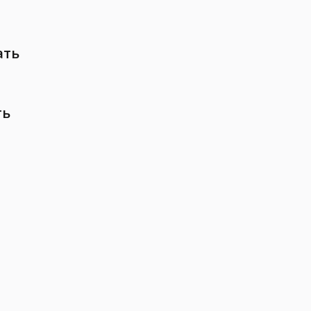
ать
ть