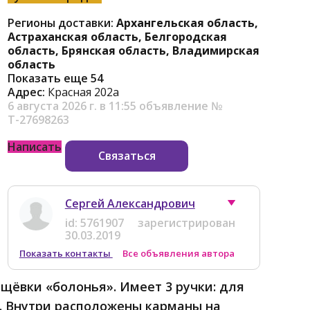
Регионы доставки:
Архангельская область,
Астраханская область, Белгородская
область, Брянская область, Владимирская
область
Показать еще 54
Адрес:
Красная 202а
6 августа 2026 г. в 11:55
объявление №
Т-27698263
Написать
Связаться
Сергей Александрович
id:
5761907
зарегистрирован
30.03.2019
Показать контакты
Все объявления автора
ащёвки «болонья». Имеет 3 ручки: для
е. Внутри расположены карманы на