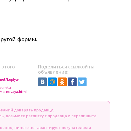
другой формы.
 этого
Поделиться ссылкой на
объявление:
.net/kuplyu-
-sumka-
vka-novaya.html
ований доверять продавцу.
сь, возьмите расписку с продавца и перепишите
твенно, ничего не гарантирует покупателям и