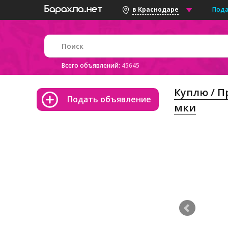
Пода
в Краснодаре
Всего объявлений:
45645
Куплю / 
Подать объявление
мки