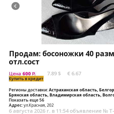
Продам: босоножки 40 разм.
отл.сост
7.89 $
€ 6.67
Цена
600
Р.
Купить в кредит
Регионы доставки:
Астраханская область, Белго
Брянская область, Владимирская область, Волг
Показать еще 56
Адрес:
ул.Красная, 202
6 августа 2026 г. в 11:54
объявление №
Т