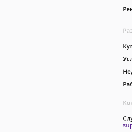
Ре
Ра
Ку
Ус
Не
Ра
Ко
Сл
su