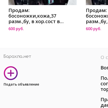
Продам:
Продам:
босоножки,кожа,37
босонож
разм.,бу, в хор.сост в
разм.,бу,
Краснодаре
Краснод
600 руб.
600 руб.
О 
Во
По
со
Подать объявление
то
Пр
да