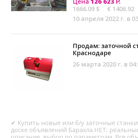
Цена
126 623
Р.
1666.09 $
€ 1406.92
10 апреля 2022 г. в 0
Продам: заточной ст
Краснодаре
26 марта 2020 г. в 04
✔ Купить новые или б/у заточные станки
доске объявлений Барахла.НЕТ: реальны
описание, выбор по параметрам. Все об