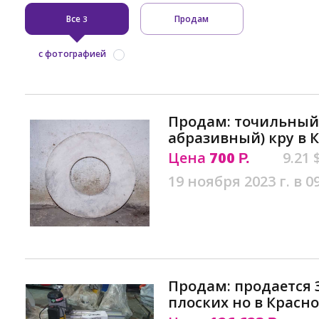
Все
Продам
3
с фотографией
Продам: точильный
абразивный) кру в 
Цена
700
9.21 
Р.
19 ноября 2023 г. в 0
Продам: продается 
плоских но в Красн