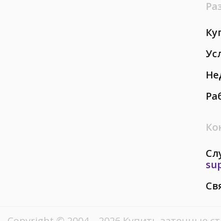
Ра
Ку
Ус
Не
Ра
Ко
Сл
su
Св
Copyright © 2004—2026 Купить заточные ст