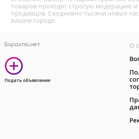
товаров проходят строгую модерацию и
продавцов. Ежедневно тысячи новых ча
вашем городе.
О 
Во
По
со
Подать объявление
то
Пр
да
Ре