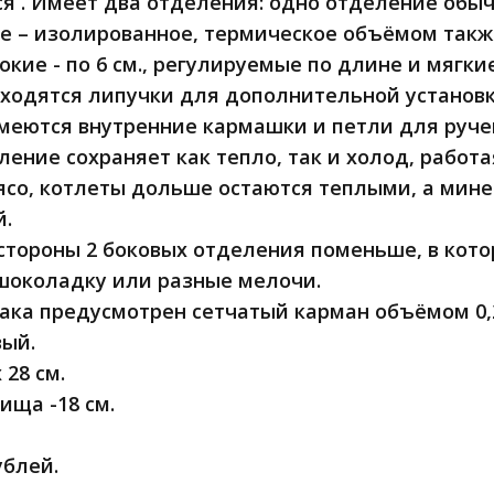
 . Имеет два отделения: одно отделение обычн
е – изолированное, термическое объёмом также 
кие - по 6 см., регулируемые по длине и мягкие
ходятся липучки для дополнительной установки
меются внутренние кармашки и петли для ручек
ение сохраняет как тепло, так и холод, работа
ясо, котлеты дольше остаются теплыми, а мине
й.
стороны 2 боковых отделения поменьше, в кот
шоколадку или разные мелочи.
ака предусмотрен сетчатый карман объёмом 0,2
вый.
 28 см.
ща -18 см.
ублей.