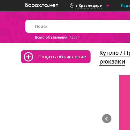
Пода
в Краснодаре
Всего объявлений:
45564
Куплю / 
Подать объявление
рюкзаки