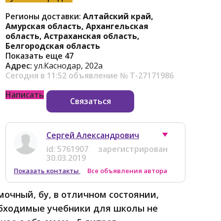
Регионы доставки:
Алтайский край,
Амурская область, Архангельская
область, Астраханская область,
Белгородская область
Показать еще 47
Адрес:
ул.Каснодар, 202а
Сегодня в 11:52
объявление №
Т-27171986
Написать
Связаться
Сергей Александрович
id:
5761907
зарегистрирован
30.03.2019
Показать контакты
Все объявления автора
очный, бу, в отличном состоянии,
еобходимые учебники для школы не