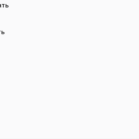
ать
ть