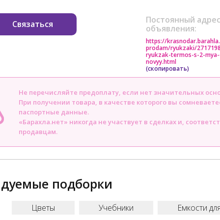
Постоянный адрес
Связаться
объявления:
https://krasnodar.barahla
prodam/ryukzaki/271719
ryukzak-termos-s-2-mya-
novyy.html
(скопировать)
Не перечисляйте предоплату, если нет значительных осн
При получении товара, в качестве которого вы сомневаете
паспортные данные.
«Барахла.нет» никогда не участвует в сделках и, соответс
продавцам.
ндуемые подборки
Цветы
Учебники
Емкости дл