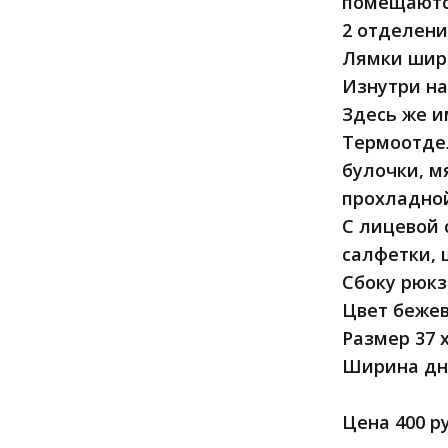
помещаются
2 отделени
Лямки широ
Изнутри на
Здесь же и
Термоотдел
булочки, м
прохладно
С лицевой 
салфетки, 
Сбоку рюкз
Цвет беже
Размер 37 х
Ширина дни
Цена 400 р