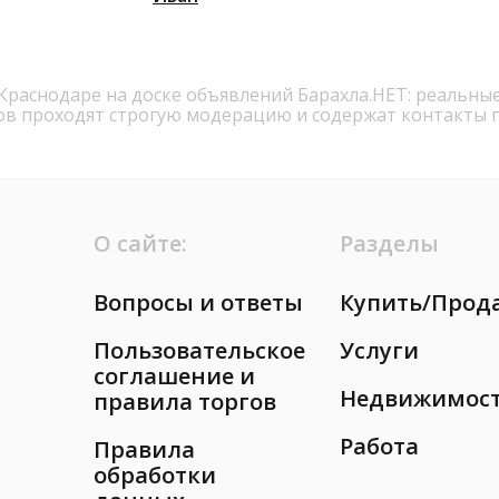
 Краснодаре на доске объявлений Барахла.НЕТ: реальны
ов проходят строгую модерацию и содержат контакты 
О сайте:
Разделы
Вопросы и ответы
Купить/Прод
Пользовательское
Услуги
соглашение и
Недвижимос
правила торгов
Работа
Правила
обработки