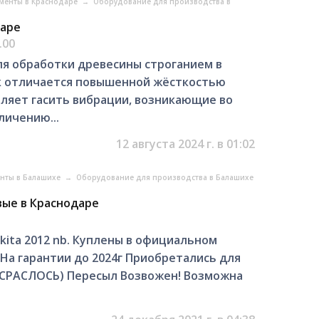
менты в Краснодаре
→
Оборудование для производства в
даре
.00
ля обработки древесины строганием в
к отличается повышенной жёсткостью
оляет гасить вибрации, возникающие во
личению...
12 августа 2024 г. в 01:02
енты в Балашихе
→
Оборудование для производства в Балашихе
овые в Краснодаре
kita 2012 nb. Куплены в официальном
. На гарантии до 2024г Приобретались для
Е СРАСЛОСЬ) Пересыл Возвожен! Возможна