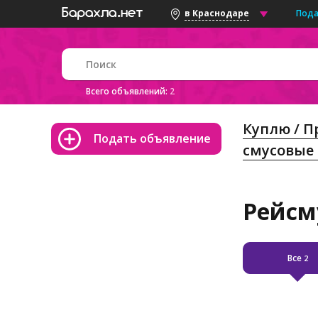
Пода
в Краснодаре
Всего объявлений:
2
Куплю / 
Подать объявление
смусовые
Рейсм
Все
2