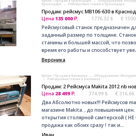
Куплю / Продам в Краснодаре
→
Оборудование, Инстру
Краснодаре
→
Рейсмусовые станки в Краснодаре
Продам: рейсмус МВ106-630 в Красно
Цена
135 000
1776.32 $
€ 1500
Р.
Рейсмусовый станок предназначен д
заданный размер по толщине. Стано
станины и большей массой, что позв
время его работы и способствует уве
Вероника
Куплю / Продам в Балашихе
→
Оборудование, Инструм
→
Рейсмусовые станки в Балашихе
Продам: 2 Рейсмуса Makita 2012 nb н
Цена
28 499
374.99 $
€ 316.66
Р.
Два Абсолютно новых!!! Рейсмусов ma
магазине Makita. , до повышения цен
открытия столярной самтерской ( Н
продажа как обоих сразу ! так и...
Иван