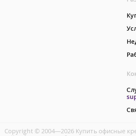
Ку
Ус
Не
Ра
Ко
Сл
su
Св
Copyright © 2004—2026 Купить офисные кре