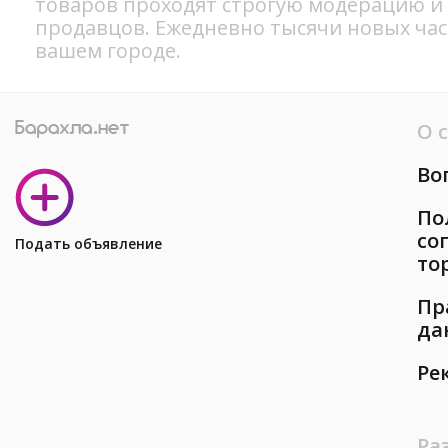
товаров проходят строгую модерацию и
продавцов. Ежедневно тысячи новых ча
вашем городе.
О 
Во
По
со
Подать объявление
то
Пр
да
Ре
Ра