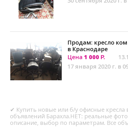
30 сентября 2020 г. в
Продам: кресло ком
в Краснодаре
Цена
1 000
13.
Р.
17 января 2020 г. в 0
✔ Купить новые или б/у офисные кресла 
объявлений Барахла.НЕТ: реальные фото
описание, выбор по параметрам. Все об