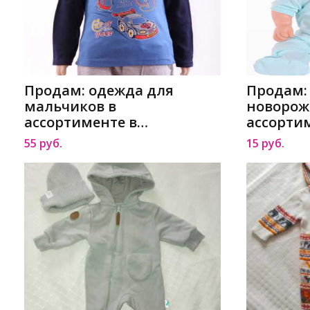
Продам: одежда для
Продам:
мальчиков в
новорож
ассортименте в
ассорти
Краснодаре
Краснод
55 руб.
15 руб.