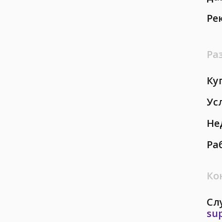
Ре
Ра
Ку
Ус
Не
Ра
Ко
Сл
su