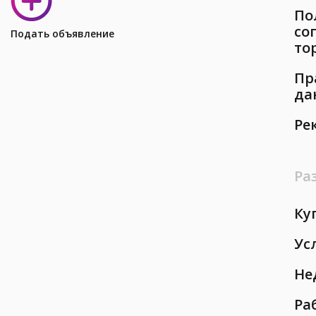
По
со
Подать объявление
то
Пр
да
Ре
Ра
Ку
Ус
Не
Ра