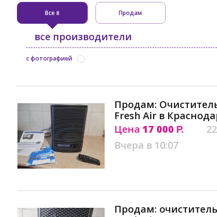
Все
Продам
8
все производители
с фотографией
Продам: Oчиcтитель
Frеsh Аir в Краснода
Цена
17 000
22
Р.
Вчера в 10:07
Продам: очиститель