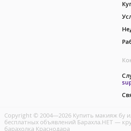
Ку
Ус
Не
Ра
Ко
Сл
su
Св
Copyright © 2004—2026 Купить макияж бу и
бесплатных объявлений Барахла.НЕТ — кр
барахолка Краснодара