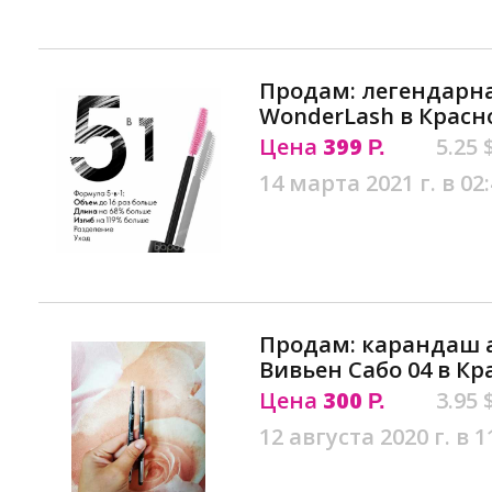
Продам: легендарна
WonderLash в Красн
Цена
399
5.25 
Р.
14 марта 2021 г. в 02
Продам: карандаш 
Вивьен Сабо 04 в К
Цена
300
3.95 
Р.
12 августа 2020 г. в 1