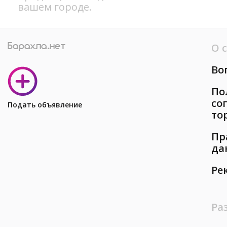
вашем городе.
О 
Во
По
со
Подать объявление
то
Пр
да
Ре
Ра