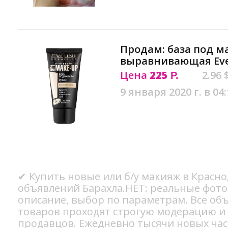
Продам: база под 
выравнивающая Evel
Цена
225
2.96 
Р.
9 января 2020 г. в 04:
✔ Купить новые или б/у макияж в Красно
объявлений Барахла.НЕТ: реальные фото
описание, выбор по параметрам. Все об
товаров проходят строгую модерацию и
продавцов. Ежедневно тысячи новых ча