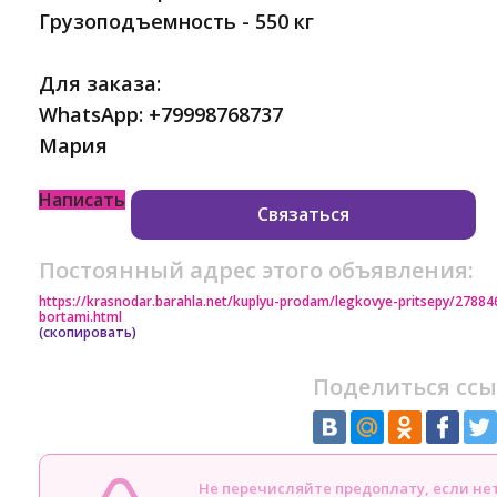
Грузоподъемность - 550 кг
Для заказа:
WhatsApp: +79998768737
Мария
Написать
Связаться
Постоянный адрес этого объявления:
https://krasnodar.barahla.net/kuplyu-prodam/legkovye-pritsepy/2788
bortami.html
(скопировать)
Поделиться ссы
Не перечисляйте предоплату, если н