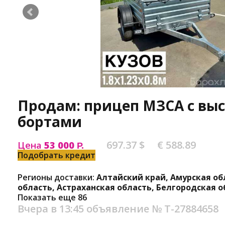
Продам: прицеп МЗСА с вы
бортами
697.37 $
€ 588.89
Цена
53 000
Р.
Подобрать кредит
Регионы доставки:
Алтайский край, Амурская об
область, Астраханская область, Белгородская о
Показать еще 86
Вчера в 13:45
объявление №
Т-27884658