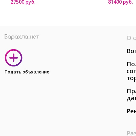
27500 руб.
81400 руб.
О 
Во
По
со
Подать объявление
то
Пр
да
Ре
Ра