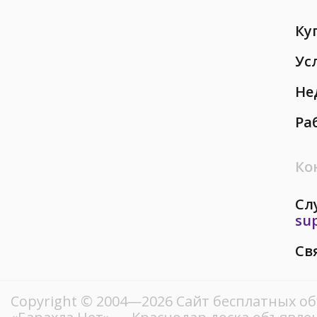
Ку
Ус
Не
Ра
Ко
Сл
su
Св
Copyright © 2004—2026
Сайт бесплатных о