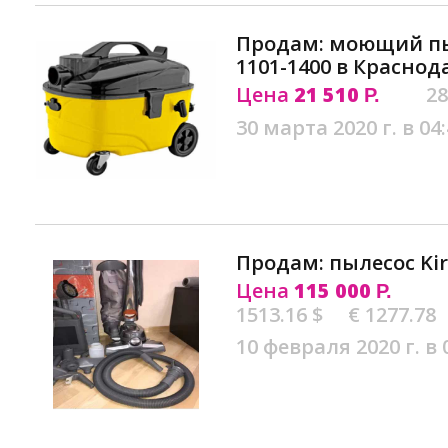
Продам: моющий пы
1101-1400 в Краснод
Цена
21 510
28
Р.
30 марта 2020 г. в 04
Продам: пылесос Ki
Цена
115 000
Р.
1513.16 $
€ 1277.78
10 февраля 2020 г. в 