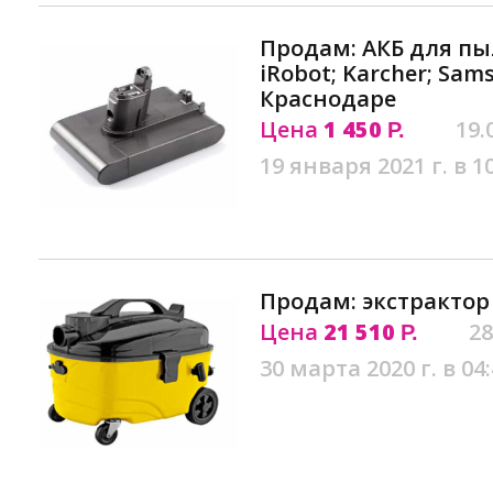
Продам: АКБ для пы
iRobot; Karcher; Sams
Краснодаре
Цена
1 450
19.
Р.
19 января 2021 г. в 1
Продам: экстрактор
Цена
21 510
28
Р.
30 марта 2020 г. в 04