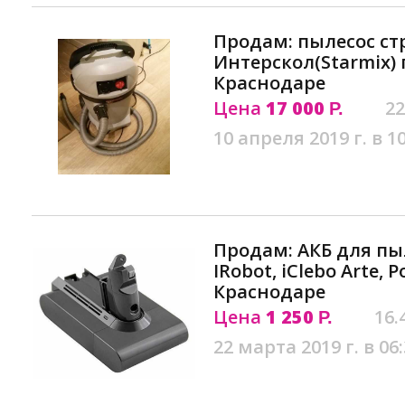
Продам: пылесос с
Интерскол(Starmix) 
Краснодаре
Цена
17 000
22
Р.
10 апреля 2019 г. в 1
Продам: АКБ для пы
IRobot, iClebo Arte, 
Краснодаре
Цена
1 250
16.
Р.
22 марта 2019 г. в 06