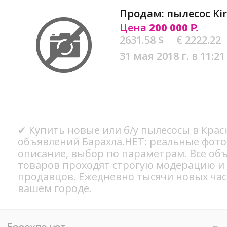
Продам: пылесос Ki
Цена
200 000
Р.
2631.58 $
€ 2222.22
31 мая 2018 г. в 11:21
✔ Купить новые или б/у пылесосы в Крас
объявлений Барахла.НЕТ: реальные фото
описание, выбор по параметрам. Все об
товаров проходят строгую модерацию и
продавцов. Ежедневно тысячи новых ча
вашем городе.