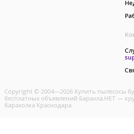
Не
Ра
Ко
Сл
su
Св
Copyright © 2004—2026 Купить пылесосы бу
бесплатных объявлений Барахла.НЕТ — кр
барахолка Краснодара