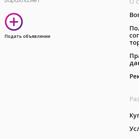
О 
Во
По
со
Подать объявление
то
Пр
да
Ре
Ра
Ку
Ус