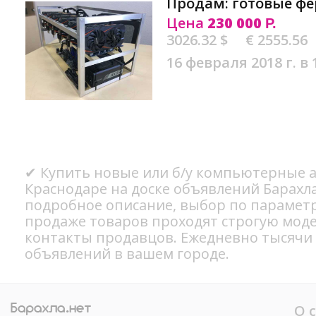
Продам: готовые ф
Цена
230 000
Р.
3026.32 $
€ 2555.56
16 февраля 2018 г. в 
✔ Купить новые или б/у компьютерные а
Краснодаре на доске объявлений Барахла
подробное описание, выбор по параметр
продаже товаров проходят строгую мод
контакты продавцов. Ежедневно тысячи
объявлений в вашем городе.
О 