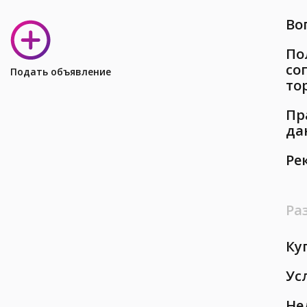
Во
По
со
Подать объявление
то
Пр
да
Ре
Ра
Ку
Ус
Не