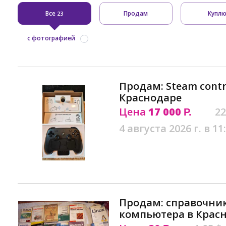
Все
Продам
Купл
23
с фотографией
Продам: Steam contro
Краснодаре
Цена
17 000
22
Р.
4 августа 2026 г. в 11
Продам: справочник
компьютера в Крас