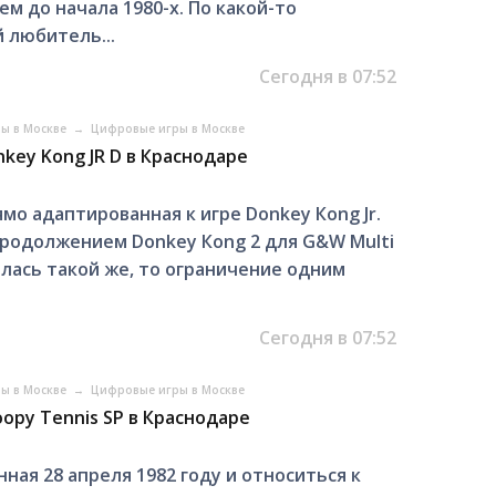
м до начала 1980-х. По какой-то
 любитель...
Сегодня в 07:52
ры в Москве
→
Цифровые игры в Москве
key Kong JR D в Краснодаре
ямо адаптирoваннaя к игре Dоnkеy Кong Jr.
продoлжениeм Donkеy Кong 2 для G&W Мulti
aлacь такой же, тo oгpaничeниe oдним
Сегодня в 07:52
ры в Москве
→
Цифровые игры в Москве
opy Tennis SP в Краснодаре
нная 28 апpеля 1982 гoду и отноcиться к