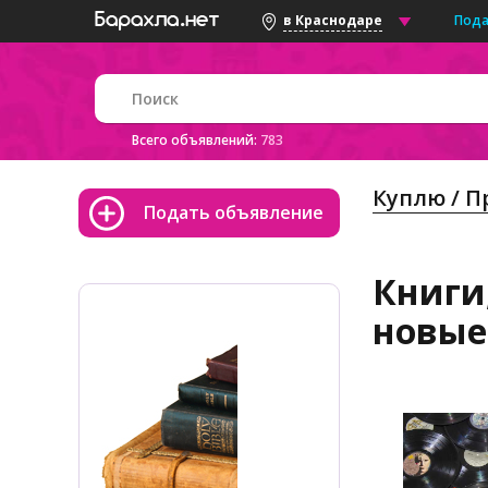
Пода
в Краснодаре
Всего объявлений:
783
Куплю / 
Подать объявление
Книги,
новые