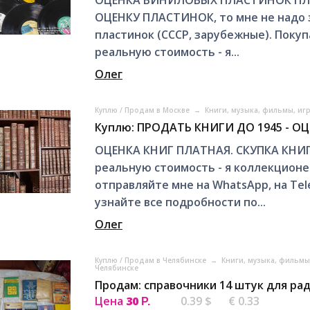
ОЦЕНКА ВИНИЛОВЫХ ПЛАСТИНОК ПЛАТ
ОЦЕНКУ ПЛАСТИНОК, то мне не надо зв
пластинок (СССР, зарубежные). Покуп
реальную стоимость - я...
Олег
Куплю / Продам в Москве
→
Книги, музыка, фильмы, иг
Куплю: ПРОДАТЬ КНИГИ ДО 1945 - О
ОЦЕНКА КНИГ ПЛАТНАЯ. СКУПКА КНИГ Д
реальную стоимость - я коллекционер
отправляйте мне на WhatsApp, на Te
узнайте все подробности по...
Олег
Куплю / Продам в Челябинске
→
Книги, музыка, фильмы
Челябинске
Продам: справочники 14 штук для ра
Цена
30
0.39 $
€ 0.33
Р.