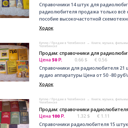
Справочники 14 штук для радиолюби
радиолюбителя продажа только всё о
пособие высокочастотной схемотехни
Ходок
Куплю / Продам в Челябинске
→
Книги, музыка, фильмы
Челябинске
Продам: справочники для радиолюбит
Цена
50
0.66 $
€ 0.56
Р.
Справочники для радиолюбителя 21 
аудио аппаратуры Цена от 50 -80 руб
Ходок
Куплю / Продам в Челябинске
→
Книги, музыка, фильмы
Челябинске
Продам: справочники радиолюбителя
Цена
100
1.32 $
€ 1.11
Р.
Справочники радиолюбителя 15 штук 