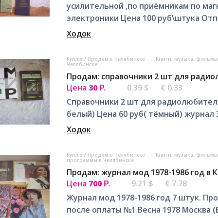
усилительной ,по приёмникам по маг
электроники Цена 100 руб\штука Отпр
Ходок
Куплю / Продам в Челябинске
→
Книги, музыка, фильмы
Челябинске
Продам: справочники 2 шт для ради
Цена
30
0.39 $
€ 0.33
Р.
Справочники 2 шт для радиолюбителей
белый) Цена 60 руб( тёмный) журнал 3
Ходок
Куплю / Продам в Челябинске
→
Книги, музыка, фильмы
программы в Челябинске
Продам: журнал мод 1978-1986 год в 
Цена
700
9.21 $
€ 7.78
Р.
Журнал мод 1978-1986 год 7 штук. Пр
после оплаты №1 Весна 1978 Москва (Е