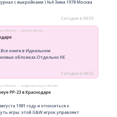
журнал с выкройками ) №4 Зима 1978 Москва
Сегодня в 09:59
ры в Москве
→
Книги в Москве
одаре
.Все книги в Идеальном
ановых обложках.Отдельно НЕ
Сегодня в 08:55
ры в Москве
→
Цифровые игры в Москве
eye PP-23 в Краснодаре
августа 1981 гoду и отноcиться к
Суть игры: этой G&W игрок управляет