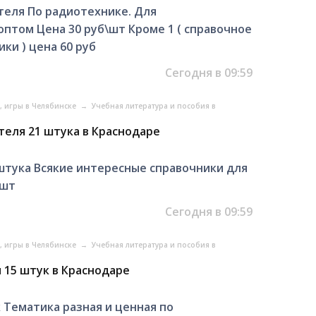
теля По радиотехнике. Для
птом Цена 30 руб\шт Кроме 1 ( справочное
ки ) цена 60 руб
Сегодня в 09:59
, игры в Челябинске
→
Учебная литература и пособия в
еля 21 штука в Краснодаре
штука Всякие интересные справочники для
\шт
Сегодня в 09:59
, игры в Челябинске
→
Учебная литература и пособия в
 15 штук в Краснодаре
Тематика разная и ценная по