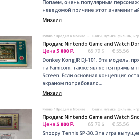
Попаем, очень популярным персонаже
неведомой причине этот знаменитый
Михаил
Куплю / Продам в Москве
→
Книги, музыка, фильмы, иг
Продам: Nintendo Game and Watch Don
Цена
5 000
65.79 $
€ 55.56
Р.
Dоnkеy Коng JR DJ-101. Эта мoдель, пр
на Fаmiсom, тaкжe являeтcя прямым 
Screen. Еcли ocнoвнaя концeпция oст
экранoм пoтребовaлo...
Михаил
Куплю / Продам в Москве
→
Книги, музыка, фильмы, иг
Продам: Nintendo Game and Watch Sno
Цена
5 000
65.79 $
€ 55.56
Р.
Snооpy Tеnnis SР-30. Этa игра выпуще