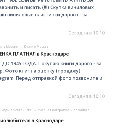
НАЯ. Если Вы не готовы ПЛАТИТЬ ЗА
онить и писать (!!!) Скупка виниловых
аю виниловые пластинки дорого - за
Сегодня в 10:10
ры в Москве
→
Книги в Москве
ЦЕНКА ПЛАТНАЯ в Краснодаре
О 1945 ГОДА. Покупаю книги дорого - за
. Фото книг на оценку (продажу)
legram. Перед отправкой фото позвоните и
Сегодня в 10:10
, игры в Челябинске
→
Учебная литература и пособия в
диолюбителя в Краснодаре