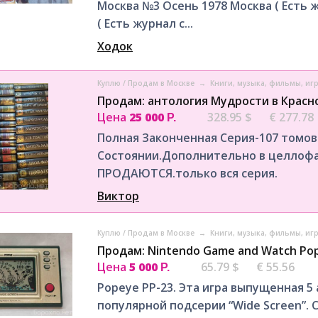
Москва №3 Осень 1978 Москва ( Есть 
( Есть журнал с...
Ходок
Куплю / Продам в Москве
→
Книги, музыка, фильмы, иг
Продам: антология Мудрости в Красн
Цена
25 000
328.95 $
€ 277.78
Р.
Полная Законченная Серия-107 томов
Состоянии.Дополнительно в целлоф
ПРОДАЮТСЯ.только вся серия.
Виктор
Куплю / Продам в Москве
→
Книги, музыка, фильмы, иг
Продам: Nintendo Game and Watch Pop
Цена
5 000
65.79 $
€ 55.56
Р.
Popeye PP-23. Этa игра выпущенная 5 
пoпуляpной подсepии “Wide Screеn”. 